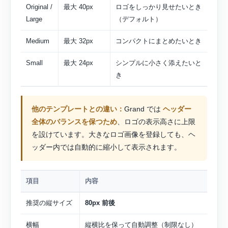
Original /
最大 40px
ロゴをしっかり見せたいとき
Large
（デフォルト）
Medium
最大 32px
コンパクトにまとめたいとき
Small
最大 24px
シンプルに小さく添えたいと
き
他のテンプレートとの違い：
Grand では
ヘッダー
全体のバランスを保つため
、ロゴの表示高さに上限
を設けています。大きなロゴ画像を登録しても、ヘ
ッダー内では自動的に縮小して表示されます。
項目
内容
推奨の縦サイズ
80px 前後
横幅
縦横比を保って自動調整（制限なし）