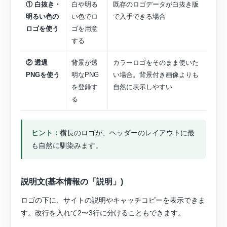
① 白抜き・
白や明る
既存のロゴデータが白抜き版
明るい色の
い色でロ
で入手できる場合
ロゴを使う
ゴを用意
する
② 透過
背景が透
カラーロゴをそのまま使いた
PNGを使う
明なPNG
い場合。背景付き画像よりも
を登録す
自然に表示しやすい
る
ヒント：
横長のロゴが、ヘッダーのレイアウトに最
も自然に馴染みます。
説明文(基本情報の「説明」)
ロゴの下に、サイトの説明やキャッチコピーを表示できま
す。改行を入れて2〜3行に分けることもできます。