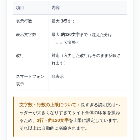
項目
内容
表示行数
最大
3行
まで
表示文字数
最大
約120文字
まで（超えた分は
「…」で省略）
改行
対応（入力した改行はそのまま反映さ
れます）
スマートフォン
非表示
表示
文字数・行数の上限について：
長すぎる説明文はヘ
ッダーが大きくなりすぎてサイト全体の印象を損ね
るため、
3行・約120文字
を上限に設定しています。
それ以上は自動的に省略されます。