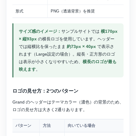
形式
PNG（透過背景）を推奨
サイズ感のイメージ：
サンプルサイトでは
横170px
× 縦93px
の横長ロゴを使用しています。ヘッダー
では縦横比を保ったまま
約73px × 40px
で表示さ
れます（Large設定の場合）。縦長・正方形のロゴ
は表示が小さくなりやすいため、
横長のロゴが最も
映えます
。
ロゴの見せ方：2つのパターン
Grand のヘッダーはテーマカラー（濃色）の背景のため、
ロゴの見せ方は大きく2通りあります。
パターン
方法
向いている場合